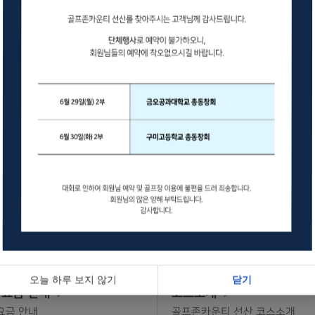
9
10
+9 팀
+
16
17
+9 팀
+
23
24
30
31
오늘 하루 보지 않기
닫기
 요금 안내
코스소개
요금 안내
골프존카운티 선산 코스소개