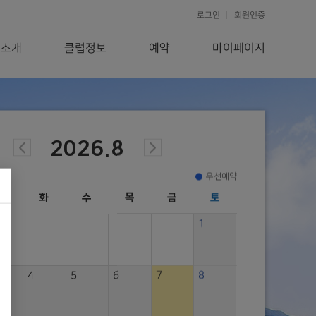
로그인
회원인증
스소개
클럽정보
예약
마이페이지
2026.8
우선예약
월
화
수
목
금
토
일
월
1
4
5
6
7
8
6
7