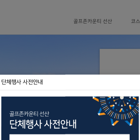
골프존카운티 선산
코
단체행사 사전안내
일
2
3